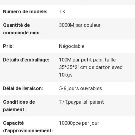
VISITE
Numéro de modèle:
TK
D'USINE
Quantité de
3000M par couleur
commande min:
CONTRÔLE
Prix:
Négociable
DE
Détails d'emballage:
100M par petit pain, taille
LA
35*35*21cm de carton avec
QUALITÉ
10kgs
Délai de livraison:
5-8 jours ouvrables
CONTACT
Conditions de
T/T,paypal,ali paient
paiement:
NOUVELLES
Capacité
10000pce par jour
d'approvisionnement: