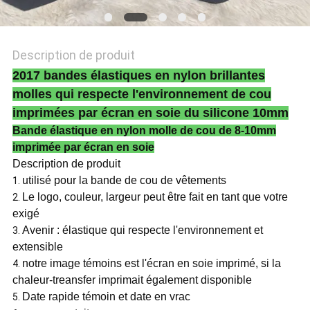
POLITIQUE
DE
Description de produit
CONFIDENTIALITÉ
2017 bandes élastiques en nylon brillantes
molles qui respecte l'environnement de cou
imprimées par écran en soie du silicone 10mm
Bande élastique en nylon molle de cou de 8-10mm
imprimée par écran en soie
Description de produit
utilisé pour la bande de cou de vêtements
1.
Le logo, couleur, largeur peut être fait en tant que votre
2.
exigé
Avenir : élastique qui respecte l'environnement et
3.
extensible
notre image témoins est l'écran en soie imprimé, si la
4.
chaleur-treansfer imprimait également disponible
Date rapide témoin et date en vrac
5.