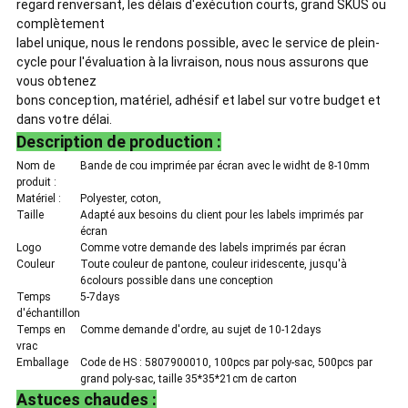
regard renversant, les délais d'exécution courts, grand SKUS ou
complètement
label unique, nous le rendons possible, avec le service de plein-
cycle pour l'évaluation à la livraison, nous nous assurons que
vous obtenez
bons conception, matériel, adhésif et label sur votre budget et
dans votre délai.
Description de production :
Nom de
Bande de cou imprimée par écran avec le widht de 8-10mm
produit :
Matériel :
Polyester, coton,
Taille
Adapté aux besoins du client pour les labels imprimés par
écran
Logo
Comme votre demande des labels imprimés par écran
Couleur
Toute couleur de pantone, couleur iridescente, jusqu'à
6colours possible dans une conception
Temps
5-7days
d'échantillon
Temps en
Comme demande d'ordre, au sujet de 10-12days
vrac
Emballage
Code de HS : 5807900010, 100pcs par poly-sac, 500pcs par
grand poly-sac, taille 35*35*21cm de carton
Astuces chaudes :