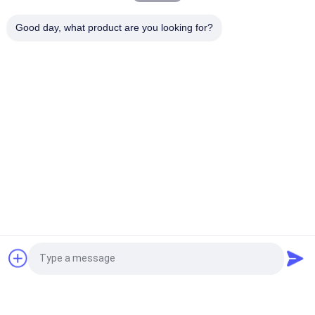
Étiquette personnalisée de silicone 3D Logo brillant Étiquette
de transfert de chaleur Logo en caoutchouc pour étiquettes
Good day, what product are you looking for?
de vêtements
Catégories populaires
Tous
Corrections Faites 
Personnalisée 
Sur Commande 
Patchs Brodés
D'habillement
Labels 
Étiquettes 
D'habillement De 
Sérigraphiées
Transfert De Chaleur
Écussons TPU 
Labels En 
Haute Fréquence 3D
Caoutchouc De 
Silicone
Labels Tissés 
Corrections De Cuir 
Demandez un devis
D'habillement
De Relief