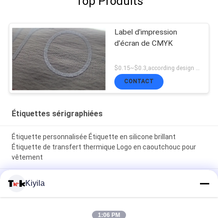
Top Produits
Label d'impression
d'écran de CMYK
$0.15~$0.3,according design MOQ:500pce par
CONTACT
Étiquettes sérigraphiées
Étiquette personnalisée Étiquette en silicone brillant
Étiquette de transfert thermique Logo en caoutchouc pour
vêtement
Logo de marque personnalisé Étiquette de vente Étiquette de
Kiyila
vêtements Étiquette d'impression sur écran Logo tissé
Étiquette
1:06 PM