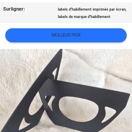
TOUS
Surligner:
,
labels d'habillement imprimés par écran
labels de marque d'habillement
LES
CAS
MEILLEUR PRIX
VR
SHOW
PLAN
DU
SITE