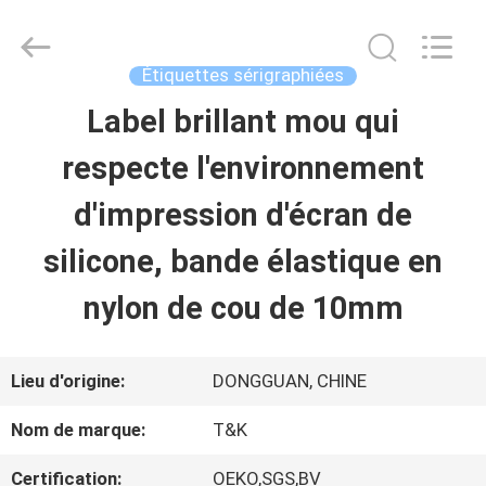
-
2026
T&K
Garment
Étiquettes sérigraphiées
Accessories
Co.,Ltd.
APERÇU
Label brillant mou qui
All
Rights
Reserved.
respecte l'environnement
PRODUITS
d'impression d'écran de
silicone, bande élastique en
A
nylon de cou de 10mm
PROPOS
DE
Lieu d'origine:
DONGGUAN, CHINE
NOUS
Nom de marque:
T&K
Certification:
OEKO,SGS,BV