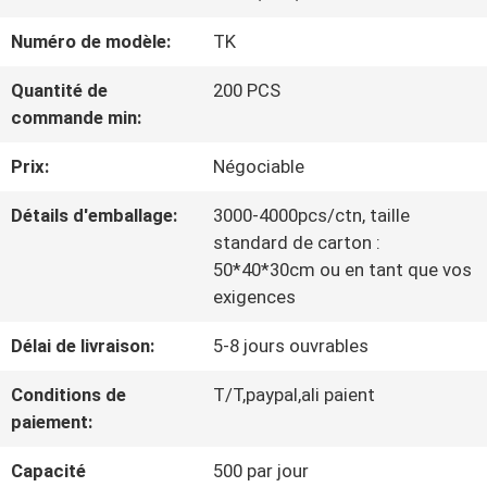
VISITE
Numéro de modèle:
TK
D'USINE
Quantité de
200 PCS
commande min:
CONTRÔLE
Prix:
Négociable
DE
Détails d'emballage:
3000-4000pcs/ctn, taille
LA
standard de carton :
QUALITÉ
50*40*30cm ou en tant que vos
exigences
Délai de livraison:
5-8 jours ouvrables
CONTACT
Conditions de
T/T,paypal,ali paient
paiement:
NOUVELLES
Capacité
500 par jour