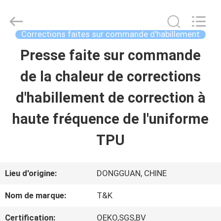
-
2026
T&K
Garment
Corrections faites sur commande d'habillement
Accessories
Co.,Ltd.
APERÇU
Presse faite sur commande
All
Rights
Reserved.
de la chaleur de corrections
PRODUITS
d'habillement de correction à
haute fréquence de l'uniforme
A
TPU
PROPOS
DE
Lieu d'origine:
DONGGUAN, CHINE
NOUS
Nom de marque:
T&K
Certification:
OEKO,SGS,BV