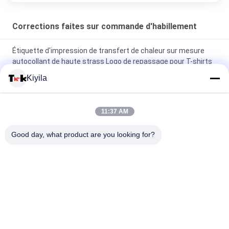
Corrections faites sur commande d'habillement
Étiquette d'impression de transfert de chaleur sur mesure
autocollant de haute strass Logo de repassage pour T-shirts
Chapeaux bricolage cristal
Kiyila
Plages adhésifs en silicone Plages lavables étiquette de
brosses à dents en silicone
11:37 AM
Logo de brillance en relief 3D Vêtements en fer chaud Badge
Good day, what product are you looking for?
en caoutchouc Patch de transfert de chaleur en silicone
Catégories populaires
Tous
Corrections Faites 
Personnalisée 
Sur Commande 
Patchs Brodés
D'habillement