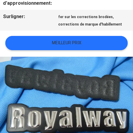
d'approvisionnement:
TOUS
Surligner:
,
fer sur les corrections brodées
LES
corrections de marque d'habillement
CAS
MEILLEUR PRIX
VR
SHOW
PLAN
DU
SITE