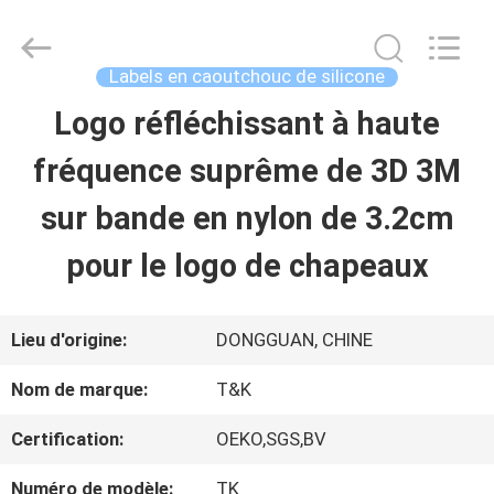
-
2026
T&K
Garment
Labels en caoutchouc de silicone
Accessories
Co.,Ltd.
APERÇU
Logo réfléchissant à haute
All
Rights
Reserved.
fréquence suprême de 3D 3M
PRODUITS
sur bande en nylon de 3.2cm
pour le logo de chapeaux
A
PROPOS
Lieu d'origine:
DONGGUAN, CHINE
DE
Nom de marque:
T&K
NOUS
Certification:
OEKO,SGS,BV
Numéro de modèle:
TK