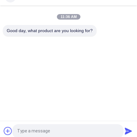
Badges en silicone en gros sur mesure - Patches animés pour
animaux/logo de marque pour décoration de chapeau de sac à
dos de vêtements
11:36 AM
Timbre décoratif en silicone 3D lavable Non toxique, inodore et
Good day, what product are you looking for?
biodégradable
Catégories populaires
Tous
Corrections Faites 
Personnalisée 
Sur Commande 
Patchs Brodés
D'habillement
Labels 
Étiquettes 
D'habillement De 
Sérigraphiées
Transfert De Chaleur
Écussons TPU 
Labels En 
Haute Fréquence 3D
Caoutchouc De 
Silicone
Labels Tissés 
Corrections De Cuir 
Demandez un devis
D'habillement
De Relief