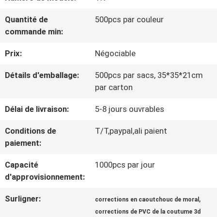
VISITE
Quantité de
500pcs par couleur
D'USINE
commande min:
Prix:
Négociable
CONTRÔLE
Détails d'emballage:
500pcs par sacs, 35*35*21cm
DE
par carton
LA
Délai de livraison:
5-8 jours ouvrables
QUALITÉ
Conditions de
T/T,paypal,ali paient
paiement:
CONTACT
Capacité
1000pcs par jour
d'approvisionnement:
NOUVELLES
Surligner:
,
corrections en caoutchouc de moral
corrections de PVC de la coutume 3d