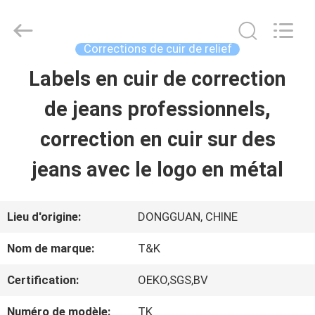
-
2026
T&K
Garment
Corrections de cuir de relief
Accessories
Co.,Ltd.
APERÇU
Labels en cuir de correction
All
Rights
Reserved.
de jeans professionnels,
PRODUITS
correction en cuir sur des
jeans avec le logo en métal
A
PROPOS
Lieu d'origine:
DONGGUAN, CHINE
DE
Nom de marque:
T&K
NOUS
Certification:
OEKO,SGS,BV
Numéro de modèle:
TK