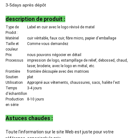
3-5days après dépôt
description de produit :
Type de
Label en cuir avec le logo révisé de matel
Prodct :
Matériel
cuir véritable, faux cuir, fibre micro, papier d'emballage
Taille et
Comme vous demandez
couleur
Prix
nous pouvons négocier en détail
Processus
impression de logo, estampillage de relief, debossed, chaud,
laser, broderie, avec le logo en métal, etc.
Frontière
frontière découpée avec des matrices
Soutien
plat
Utilisation
Approprié aux vêtements, chaussures, sacs, halète l'ect
Temps
3-4 jours
d'échantillon
Production
8-10 jours
en série
Astuces chaudes :
Toute l'information sur le site Web est juste pour votre