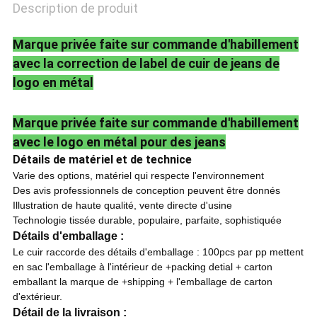
POLITIQUE
Description de produit
DE
Marque privée faite sur commande d'habillement
avec la correction de label de cuir de jeans de
CONFIDENTIALITÉ
logo en métal
Marque privée faite sur commande d'habillement
avec le logo en métal pour des jeans
Détails de matériel et de technice
Varie des options, matériel qui respecte l'environnement
Des avis professionnels de conception peuvent être donnés
Illustration de haute qualité, vente directe d'usine
Technologie tissée durable, populaire, parfaite, sophistiquée
Détails d'emballage :
Le cuir raccorde des détails d'emballage : 100pcs par pp mettent
en sac l'emballage à l'intérieur de +packing detial + carton
emballant la marque de +shipping + l'emballage de carton
d'extérieur.
Détail de la livraison :