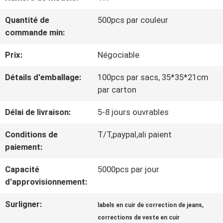
VISITE
Quantité de
500pcs par couleur
D'USINE
commande min:
Prix:
Négociable
CONTRÔLE
Détails d'emballage:
100pcs par sacs, 35*35*21cm
DE
par carton
LA
Délai de livraison:
5-8 jours ouvrables
QUALITÉ
Conditions de
T/T,paypal,ali paient
paiement:
CONTACT
Capacité
5000pcs par jour
d'approvisionnement:
NOUVELLES
Surligner:
,
labels en cuir de correction de jeans
corrections de veste en cuir