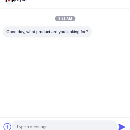
Fabricant étiquette de vêtements personnalisée pour l'usage
de vêtements
3:21 AM
En gros, patch de broderie personnalisé avec logo 3D surélevé
Good day, what product are you looking for?
Étiquette de vêtement pour usage vestimentaire
Catégories populaires
Tous
Corrections Faites 
Personnalisée 
Sur Commande 
Patchs Brodés
D'habillement
Labels 
Étiquettes 
D'habillement De 
Sérigraphiées
Transfert De Chaleur
Écussons TPU 
Labels En 
Haute Fréquence 3D
Caoutchouc De 
Silicone
Labels Tissés 
Corrections De Cuir 
Demandez un devis