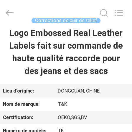
-
2026
T&K
Garment
Corrections de cuir de relief
Accessories
Co.,Ltd.
APERÇU
Logo Embossed Real Leather
All
Rights
Reserved.
Labels fait sur commande de
PRODUITS
haute qualité raccorde pour
des jeans et des sacs
A
PROPOS
Lieu d'origine:
DONGGUAN, CHINE
DE
Nom de marque:
T&K
NOUS
Certification:
OEKO,SGS,BV
Numéro de modèle:
TK