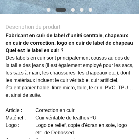
POLITIQUE
DE
Description de produit
CONFIDENTIALITÉ
Fabricant en cuir de label d'unité centrale, chapeaux
en cuir de correction, logo en cuir de label de chapeau
Quel est le label en cuir ?
Des labels en cuir sont principalement cousus au dos de
la taille des jeans (il est également employé pour les sacs,
les sacs à main, les chaussures, les chapeaux etc.), dont
les matériaux incluent le cuir véritable, cuir artificiel,
étaient papier hable, fibre micro, toile, le crin, PVC, TPU…
et ainsi de suite.
Article :
Correction en cuir
Matériel :
Cuir véritable de leather/PU
Logo :
Logo de relief, copie d'écran en soie, logo
etc. de Debossed