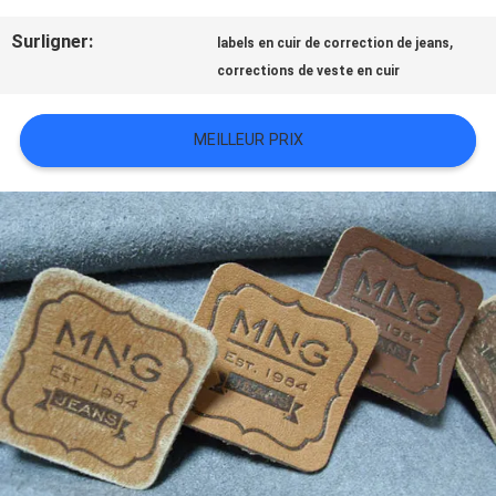
TOUS
Surligner:
,
labels en cuir de correction de jeans
LES
corrections de veste en cuir
CAS
MEILLEUR PRIX
VR
SHOW
PLAN
DU
SITE