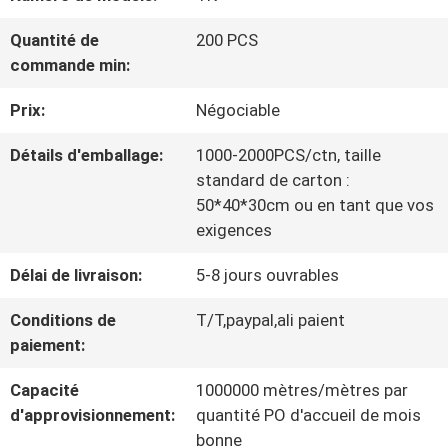
VISITE
Quantité de
200 PCS
D'USINE
commande min:
Prix:
Négociable
CONTRÔLE
Détails d'emballage:
1000-2000PCS/ctn, taille
DE
standard de carton :
LA
50*40*30cm ou en tant que vos
exigences
QUALITÉ
Délai de livraison:
5-8 jours ouvrables
Conditions de
T/T,paypal,ali paient
CONTACT
paiement:
Capacité
1000000 mètres/mètres par
NOUVELLES
d'approvisionnement:
quantité PO d'accueil de mois
bonne