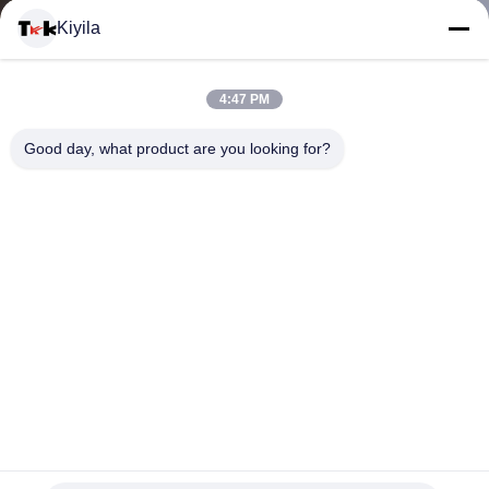
VISITE
Kiyila
D'USINE
4:47 PM
CONTRÔLE
Good day, what product are you looking for?
DE
LA
QUALITÉ
CONTACT
Les lanières faites sur commande de polyester ont
NOUVELLES
personnalisé les cadeaux promotionnels 2,0 * 90cm colorés
cadeaux promotionnels personnalisés
2025-03-27