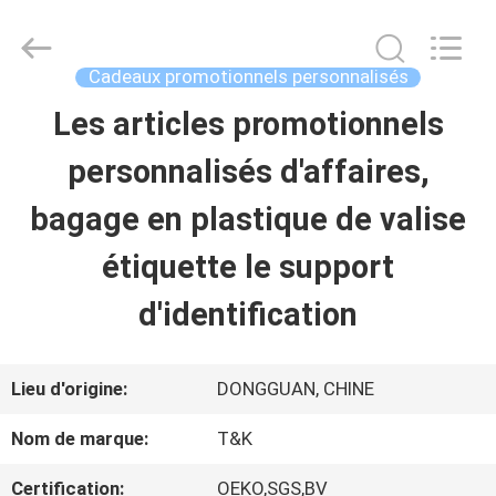
-
2026
T&K
Garment
Cadeaux promotionnels personnalisés
Accessories
Co.,Ltd.
APERÇU
Les articles promotionnels
All
Rights
Reserved.
personnalisés d'affaires,
PRODUITS
bagage en plastique de valise
étiquette le support
A
d'identification
PROPOS
DE
Lieu d'origine:
DONGGUAN, CHINE
NOUS
Nom de marque:
T&K
Certification:
OEKO,SGS,BV