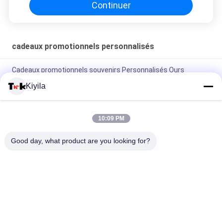
Continuer
cadeaux promotionnels personnalisés
Cadeaux promotionnels souvenirs Personnalisés Ours
Aimants de réfrigérateur Badge Magnétiques en forme de
Kiyila
TPU Oekotex colorés
logo Keychains de broderie de l'or 3D de 2.5cm
10:09 PM
Doigt mignon fait sur commande Ring For Children de silicone
Good day, what product are you looking for?
de bande dessinée
Catégories populaires
Tous
Corrections Faites 
Personnalisée 