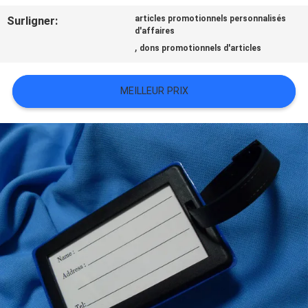
TOUS
Surligner:
articles promotionnels personnalisés
d'affaires
LES
,
dons promotionnels d'articles
CAS
MEILLEUR PRIX
VR
SHOW
PLAN
DU
SITE