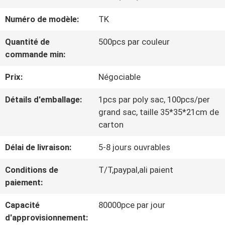
VISITE
Numéro de modèle:
TK
D'USINE
Quantité de
500pcs par couleur
commande min:
CONTRÔLE
Prix:
Négociable
DE
Détails d'emballage:
1pcs par poly sac, 100pcs/per
LA
grand sac, taille 35*35*21cm de
QUALITÉ
carton
Délai de livraison:
5-8 jours ouvrables
CONTACT
Conditions de
T/T,paypal,ali paient
paiement:
NOUVELLES
Capacité
80000pce par jour
d'approvisionnement: