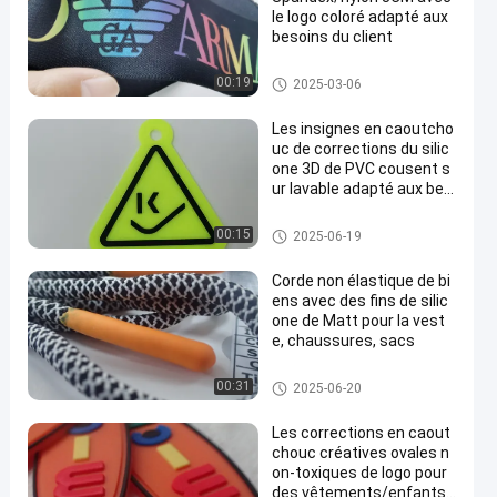
le logo coloré adapté aux
besoins du client
Tape à bande
00:19
2025-03-06
Les insignes en caoutcho
uc de corrections du silic
one 3D de PVC cousent s
ur lavable adapté aux bes
oins du client
labels en caoutchouc de silico
00:15
2025-06-19
ne
Corde non élastique de bi
ens avec des fins de silic
one de Matt pour la vest
e, chaussures, sacs
corde de câble
00:31
2025-06-20
Les corrections en caout
chouc créatives ovales n
on-toxiques de logo pour
des vêtements/enfants