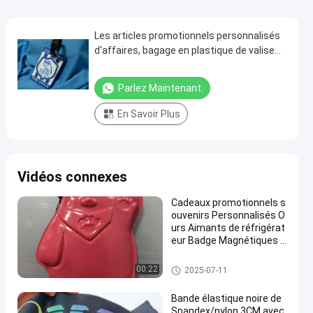
Les articles promotionnels personnalisés
d'affaires, bagage en plastique de valise
étiquette le support d'identification
Parlez Maintenant.
En Savoir Plus
Vidéos connexes
Cadeaux promotionnels s
ouvenirs Personnalisés O
urs Aimants de réfrigérat
eur Badge Magnétiques e
n forme de TPU Oekotex
colorés
cadeaux promotionnels perso
00:22
2025-07-11
nnalisés
Bande élastique noire de
Spandex/nylon 3CM avec