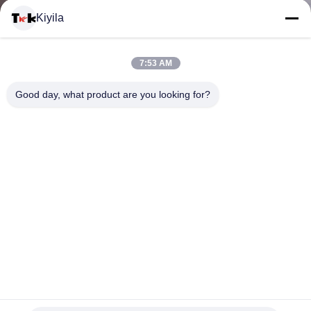
VISITE
Kiyila
D'USINE
7:53 AM
CONTRÔLE
Good day, what product are you looking for?
DE
LA
QUALITÉ
CONTACT
NOUVELLES
Customiezd 3D a soulevé le label d'impression d'écran pour la
caractéristique lavable de bande de Farbic